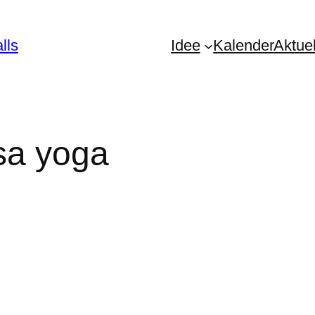
lls
Idee
Kalender
Aktue
sa yoga