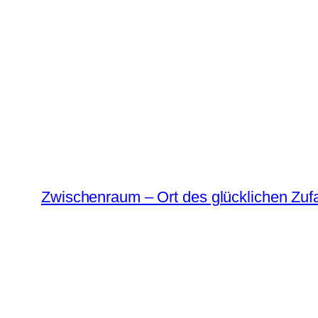
Zum
Inhalt
springen
Zwischenraum – Ort des glücklichen Zufa